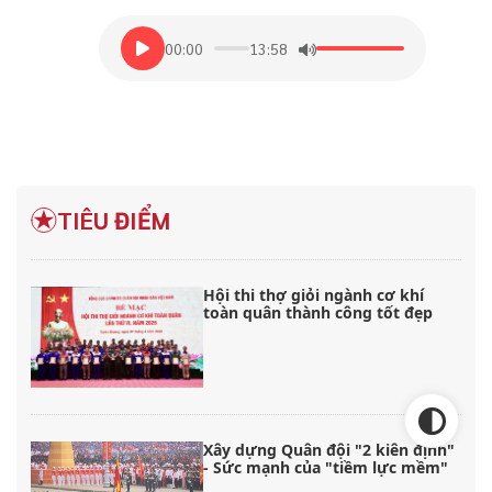
00:00
13:58
TIÊU ĐIỂM
Hội thi thợ giỏi ngành cơ khí
toàn quân thành công tốt đẹp
Xây dựng Quân đội "2 kiên định"
- Sức mạnh của "tiềm lực mềm"