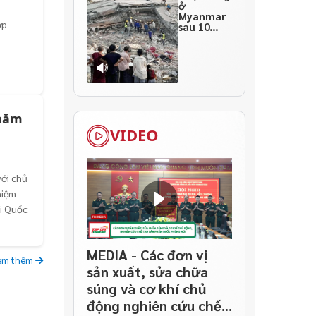
ở
Myanmar
ợp
sau 10
ngày
thảm họa
 năm
VIDEO
với chủ
niệm
i Quốc
MEDIA - Các đơn vị
em thêm
sản xuất, sửa chữa
súng và cơ khí chủ
động nghiên cứu chế