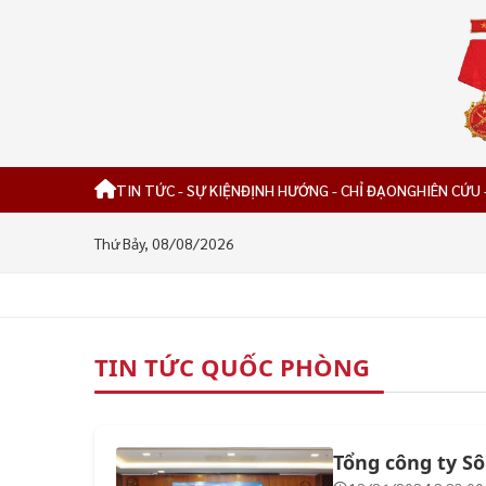
TIN TỨC - SỰ KIỆN
ĐỊNH HƯỚNG - CHỈ ĐẠO
NGHIÊN CỨU 
Thứ Bảy, 08/08/2026
TIN TỨC QUỐC PHÒNG
Tổng công ty Sô