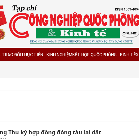
- TRAO ĐỔI
THỰC TIỄN - KINH NGHIỆM
KẾT HỢP QUỐC PHÒNG - KINH TẾ
X
ng Thu ký hợp đồng đóng tàu lai dắt