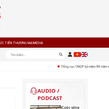
ÚC TIẾN THƯƠNG MẠI
MEDIA
■
Tổng cục CNQP kỷ niệm 80 năm ng
AUDIO /
PODCAST
Cuộc sống