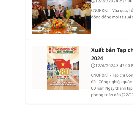
12/26/2024 2:23:00
CNQP&KT - Vừa qua, Tổn
đồng đóng mới tàu lai 
Xuất bản Tạp c
2024
12/6/2024 3:47:00 
CNQP&KT - Tạp chí Công
đề “Công nghiệp quốc 
80 năm Ngày thành lập
phòng toàn dân (22/1