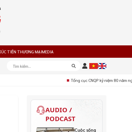
XÚC TIẾN THƯƠNG MẠI
MEDIA
■
Tổng cục CNQP kỷ niệm 80 năm ngà
AUDIO /
PODCAST
Cuộc sống