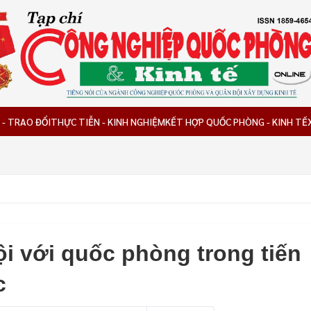
 - TRAO ĐỔI
THỰC TIỄN - KINH NGHIỆM
KẾT HỢP QUỐC PHÒNG - KINH TẾ
ội với quốc phòng trong tiến
c