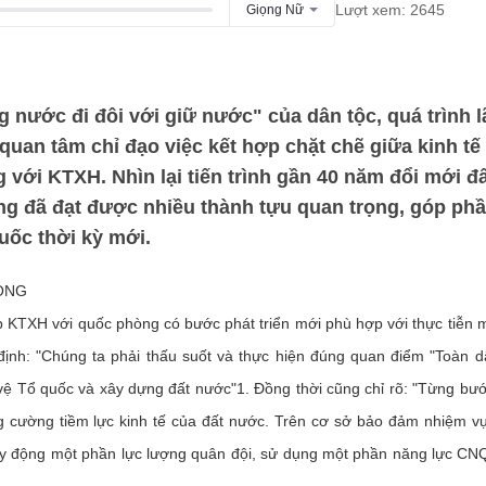
Lượt xem: 2645
Giọng Nữ
nước đi đôi với giữ nước" của dân tộc, quá trình 
uan tâm chỉ đạo việc kết hợp chặt chẽ giữa kinh tế 
với KTXH. Nhìn lại tiến trình gần 40 năm đổi mới đ
g đã đạt được nhiều thành tựu quan trọng, góp ph
uốc thời kỳ mới.
ÒNG
 KTXH với quốc phòng có bước phát triển mới phù hợp với thực tiễn
 định: "Chúng ta phải thấu suốt và thực hiện đúng quan điểm "Toàn 
ệ Tổ quốc và xây dựng đất nước"1. Đồng thời cũng chỉ rõ: "Từng bư
g cường tiềm lực kinh tế của đất nước. Trên cơ sở bảo đảm nhiệm v
uy động một phần lực lượng quân đội, sử dụng một phần năng lực CN