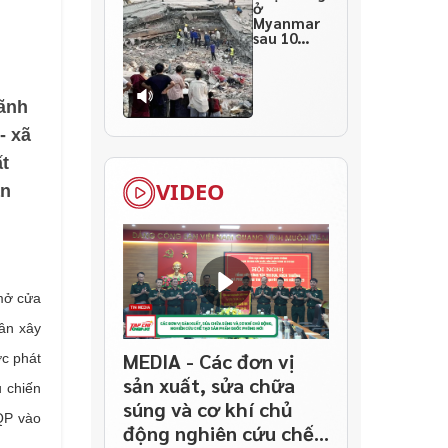
ở
Myanmar
sau 10
ngày
thảm họa
lãnh
- xã
ất
VIDEO
ần
 mở cửa
dân xây
MEDIA - Các đơn vị
ớc phát
sản xuất, sửa chữa
ụ chiến
súng và cơ khí chủ
QP vào
động nghiên cứu chế