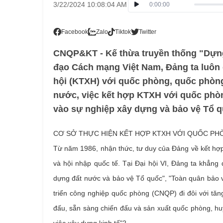
3/22/2024 10:08:04 AM
0:00:00
Facebook
Zalo
Tiktok
Twitter
CNQP&KT - Kế thừa truyền thống "Dựng 
đạo Cách mạng Việt Nam, Đảng ta luôn q
hội (KTXH) với quốc phòng, quốc phòng 
nước, việc kết hợp KTXH với quốc phòn
vào sự nghiệp xây dựng và bảo vệ Tổ q
CƠ SỞ THỰC HIỆN KẾT HỢP KTXH VỚI QUỐC PH
Từ năm 1986, nhận thức, tư duy của Đảng về kết hợp
và hội nhập quốc tế. Tại Đại hội VI, Đảng ta khẳng
dựng đất nước và bảo vệ Tổ quốc", "Toàn quân bảo v
triển công nghiệp quốc phòng (CNQP) đi đôi với tăn
đấu, sẵn sàng chiến đấu và sản xuất quốc phòng, h