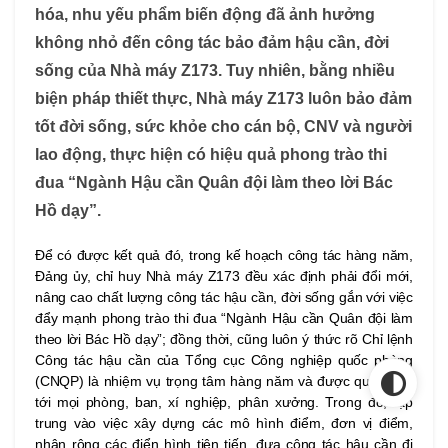
hóa, nhu yếu phẩm biến động đã ảnh hưởng
không nhỏ đến công tác bảo đảm hậu cần, đời
sống của Nhà máy Z173. Tuy nhiên, bằng nhiều
biện pháp thiết thực, Nhà máy Z173 luôn bảo đảm
tốt đời sống, sức khỏe cho cán bộ, CNV và người
lao động, thực hiện có hiệu quả phong trào thi
đua “Ngành Hậu cần Quân đội làm theo lời Bác
Hồ dạy”.
Để có được kết quả đó, trong kế hoạch công tác hàng năm,
Đảng ủy, chỉ huy Nhà máy Z173
đều xác định phải đổi mới,
nâng cao chất lượng công tác hậu cần, đời sống gắn với việc
đẩy mạnh phong trào thi đua “Ngành Hậu cần Quân đội làm
theo lời Bác Hồ dạy”; đồng thời, cũng luôn ý thức rõ Chỉ lệnh
Công tác hậu cần của Tổng cục Công nghiệp quốc phòng
(CNQP) là nhiệm vụ trọng tâm hàng năm và được quán triệt
tới mọi phòng, ban, xí nghiệp, phân xưởng. Trong đó, tập
trung vào việc xây dựng các mô hình điểm, đơn vị điểm,
nhân rộng các điển hình tiên tiến, đưa công tác hậu cần đi