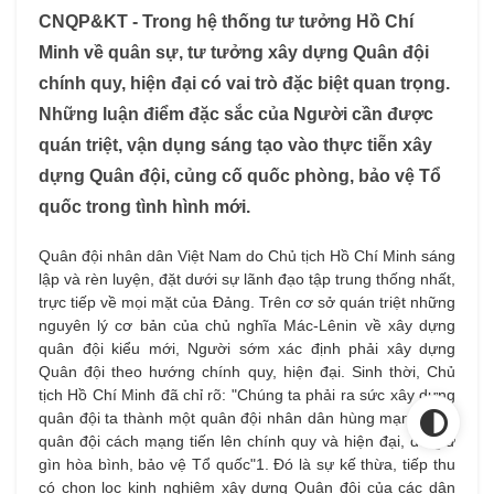
CNQP&KT - Trong hệ thống tư tưởng Hồ Chí
Minh về quân sự, tư tưởng xây dựng Quân đội
chính quy, hiện đại có vai trò đặc biệt quan trọng.
Những luận điểm đặc sắc của Người cần được
quán triệt, vận dụng sáng tạo vào thực tiễn xây
dựng Quân đội, củng cố quốc phòng, bảo vệ Tổ
quốc trong tình hình mới.
Quân đội nhân dân Việt Nam do Chủ tịch Hồ Chí Minh sáng
lập và rèn luyện, đặt dưới sự lãnh đạo tập trung thống nhất,
trực tiếp về mọi mặt của Đảng. Trên cơ sở quán triệt những
nguyên lý cơ bản của chủ nghĩa Mác-Lênin về xây dựng
quân đội kiểu mới, Người sớm xác định phải xây dựng
Quân đội theo hướng chính quy, hiện đại. Sinh thời, Chủ
tịch Hồ Chí Minh đã chỉ rõ: "Chúng ta phải ra sức xây dựng
quân đội ta thành một quân đội nhân dân hùng mạnh, một
quân đội cách mạng tiến lên chính quy và hiện đại, để giữ
gìn hòa bình, bảo vệ Tổ quốc"1. Đó là sự kế thừa, tiếp thu
có chọn lọc kinh nghiệm xây dựng Quân đội của các dân