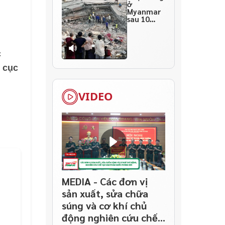
ở
Myanmar
sau 10
ngày
thảm họa
c
 cục
VIDEO
MEDIA - Các đơn vị
sản xuất, sửa chữa
súng và cơ khí chủ
động nghiên cứu chế