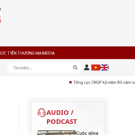
XÚC TIẾN THƯƠNG MẠI
MEDIA
■
Tổng cục CNQP kỷ niệm 80 năm ngà
AUDIO /
PODCAST
Cuộc sống