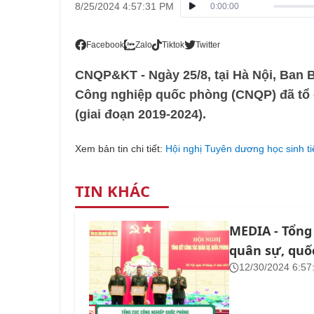
8/25/2024 4:57:31 PM
0:00:00
Facebook
Zalo
Tiktok
Twitter
CNQP&KT - Ngày 25/8, tại Hà Nội, Ban B
Công nghiệp quốc phòng (CNQP) đã tổ 
(giai đoạn 2019-2024).
Xem bản tin chi tiết:
Hội nghị Tuyên dương học sinh t
TIN KHÁC
MEDIA - Tổng
quân sự, quố
12/30/2024 6:57