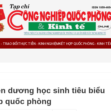
 - TRAO ĐỔI
THỰC TIỄN - KINH NGHIỆM
KẾT HỢP QUỐC PHÒNG - KINH TẾ
ên dương học sinh tiêu biểu
p quốc phòng