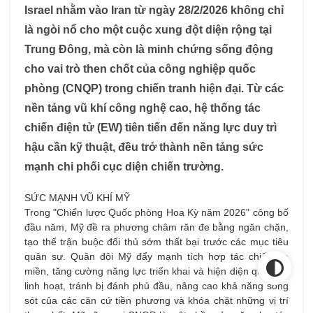
Israel nhằm vào Iran từ ngày 28/2/2026 không chỉ
là ngòi nổ cho một cuộc xung đột diện rộng tại
Trung Đông, mà còn là minh chứng sống động
cho vai trò then chốt của công nghiệp quốc
phòng (CNQP) trong chiến tranh hiện đại. Từ các
nền tảng vũ khí công nghệ cao, hệ thống tác
chiến điện tử (EW) tiên tiến đến năng lực duy trì
hậu cần kỹ thuật, đều trở thành nền tảng sức
mạnh chi phối cục diện chiến trường.
SỨC MẠNH VŨ KHÍ MỸ
Trong "Chiến lược Quốc phòng Hoa Kỳ năm 2026" công bố
đầu năm, Mỹ đề ra phương châm răn đe bằng ngăn chặn,
tạo thế trận buộc đối thủ sớm thất bại trước các mục tiêu
quân sự. Quân đội Mỹ đẩy mạnh tích hợp tác chiến đa
miền, tăng cường năng lực triển khai và hiện diện quân sự
linh hoạt, tránh bị đánh phủ đầu, nâng cao khả năng sống
sót của các căn cứ tiền phương và khóa chặt những vị trí