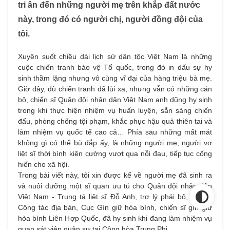
tri ân đến những người mẹ trên khắp đất nước
này, trong đó có người chị, người đồng đội của
tôi.
Xuyên suốt chiều dài lịch sử dân tộc Việt Nam là những
cuộc chiến tranh bảo vệ Tổ quốc, trong đó in dấu sự hy
sinh thầm lặng nhưng vô cùng vĩ đại của hàng triệu bà mẹ.
Giờ đây, dù chiến tranh đã lùi xa, nhưng vẫn có những cán
bộ, chiến sĩ Quân đội nhân dân Việt Nam anh dũng hy sinh
trong khi thực hiện nhiệm vụ huấn luyện, sẵn sàng chiến
đấu, phòng chống tội phạm, khắc phục hậu quả thiên tai và
làm nhiệm vụ quốc tế cao cả… Phía sau những mất mát
không gì có thể bù đắp ấy, là những người mẹ, người vợ
liệt sĩ thời bình kiên cường vượt qua nỗi đau, tiếp tục cống
hiến cho xã hội.
Trong bài viết này, tôi xin được kể về người mẹ đã sinh ra
và nuôi dưỡng một sĩ quan ưu tú cho Quân đội nhân dân
Việt Nam - Trung tá liệt sĩ Đỗ Anh, trợ lý phái bộ, Phòng
Công tác địa bàn, Cục Gìn giữ hòa bình, chiến sĩ gìn giữ
hòa bình Liên Hợp Quốc, đã hy sinh khi đang làm nhiệm vụ
quan sát viên quân sự tại Cộng hòa Trung Phi.