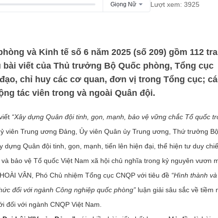
Lượt xem: 3925
Giọng Nữ
òng và Kinh tế số 6 năm 2025 (số 209) gồm 112 tra
ụ bài viết của Thủ trưởng Bộ Quốc phòng, Tổng cục
ạo, chỉ huy các cơ quan, đơn vị trong Tổng cục; cá
ộng tác viên trong và ngoài Quân đội.
viết
“Xây dựng Quân đội tinh, gọn, mạnh, bảo vệ vững chắc Tổ quốc tr
ỷ viên Trung ương Đảng, Ủy viên Quân ủy Trung ương, Thứ trưởng B
y dựng Quân đội tinh, gọn, mạnh, tiến lên hiện đại, thể hiện tư duy chi
 và bảo vệ Tổ quốc Việt Nam xã hội chủ nghĩa trong kỷ nguyên vươn 
HỊ HOÀI VÂN, Phó Chủ nhiệm Tổng cục CNQP với tiêu đề
“Hình thành và
h thức đối với ngành Công nghiệp quốc phòng”
luận giải sâu sắc về tiềm 
mới đối với ngành CNQP Việt Nam.