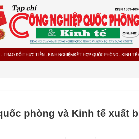
 - TRAO ĐỔI
THỰC TIỄN - KINH NGHIỆM
KẾT HỢP QUỐC PHÒNG - KINH TẾ
quốc phòng và Kinh tế xuất 