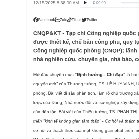
12/15/2025 8:38:00 AM
0:00:00
Facebook
Zalo
Tiktok
Twitter
CNQP&KT - Tạp chí Công nghiệp quốc ph
được thiết kế, chế bản công phu, quy t
Công nghiệp quốc phòng (CNQP); lãnh đ
nhà nghiên cứu, chuyên gia, nhà báo, c
Mở đầu chuyên mục
“Định hướng - Chỉ đạo”
là bài 
nguyên mới”
của Thượng tướng, TS. LÊ HUY VỊNH, U
phòng. Bài viết đi sâu phân tích, làm rõ chủ trương xâ
lược của Đảng, Nhà nước đối với sự nghiệp xây dựng
của dân tộc. Bài viết của Thiếu tướng, TS. PHAN T
triển "kinh tế không gian tầm thấp" - Cơ hội và thác
cơ hội và thách thức của một không gian phát triển 