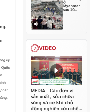
ở
Myanmar
sau 10
ngày
thảm họa
ng,
c
VIDEO
ong kỷ
ộ Quốc
ến
mình
MEDIA - Các đơn vị
 phát
sản xuất, sửa chữa
năng,
súng và cơ khí chủ
động nghiên cứu chế