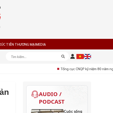
XÚC TIẾN THƯƠNG MẠI
MEDIA
■
Tổng cục CNQP kỷ niệm 80 năm ngà
bản
AUDIO /
PODCAST
Cuộc sống