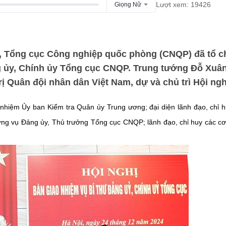
Lượt xem: 19426
Giọng Nữ
i, Tổng cục Công nghiệp quốc phòng (CNQP) đã tổ 
g ủy, Chính ủy Tổng cục CNQP. Trung tướng Đỗ Xuâ
 Quân đội nhân dân Việt Nam, dự và chủ trì Hội ngh
hiệm Ủy ban Kiểm tra Quân ủy Trung ương; đại diện lãnh đạo, chỉ h
ờng vụ Đảng ủy, Thủ trưởng Tổng cục CNQP; lãnh đạo, chỉ huy các c