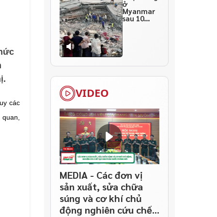
ở
Myanmar
sau 10
ngày
thảm họa
chức
n
ị.
VIDEO
uy các
ơ quan,
MEDIA - Các đơn vị
sản xuất, sửa chữa
súng và cơ khí chủ
động nghiên cứu chế