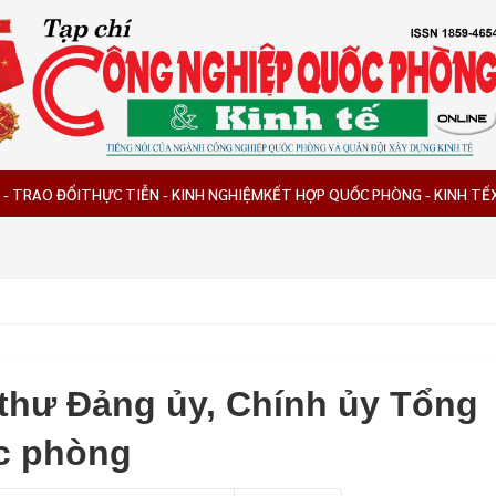
 - TRAO ĐỔI
THỰC TIỄN - KINH NGHIỆM
KẾT HỢP QUỐC PHÒNG - KINH TẾ
 thư Đảng ủy, Chính ủy Tổng
c phòng