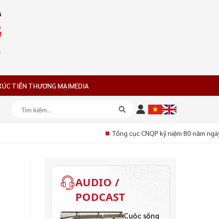
XÚC TIẾN THƯƠNG MẠI
MEDIA
■
Tổng cục CNQP kỷ niệm 80 năm ngày 
AUDIO /
PODCAST
Cuộc sống