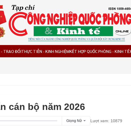
 - TRAO ĐỔI
THỰC TIỄN - KINH NGHIỆM
KẾT HỢP QUỐC PHÒNG - KINH TẾ
ấn cán bộ năm 2026
Lượt xem: 10879
Giọng Nữ