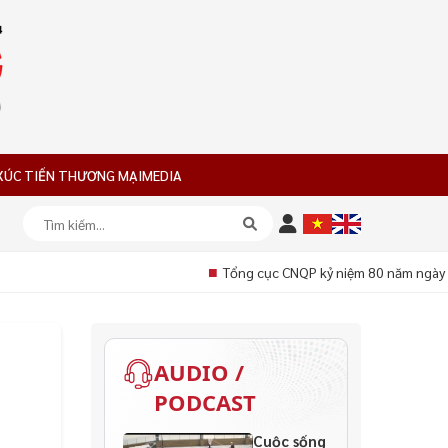
XÚC TIẾN THƯƠNG MẠI
MEDIA
■
Tổng cục CNQP kỷ niệm 80 năm ngày tr
AUDIO /
PODCAST
Cuộc sống