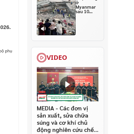
ở
Myanmar
sau 10
ngày
thảm họa
026.
 bộ phụ
VIDEO
MEDIA - Các đơn vị
sản xuất, sửa chữa
súng và cơ khí chủ
động nghiên cứu chế