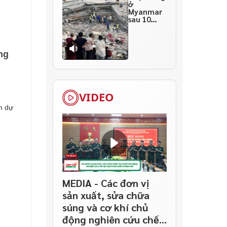
ở
Myanmar
sau 10
ngày
thảm họa
ng
VIDEO
m dự
MEDIA - Các đơn vị
sản xuất, sửa chữa
súng và cơ khí chủ
động nghiên cứu chế