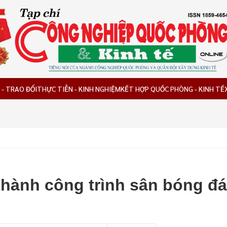
 - TRAO ĐỔI
THỰC TIỄN - KINH NGHIỆM
KẾT HỢP QUỐC PHÒNG - KINH TẾ
hành công trình sân bóng đá