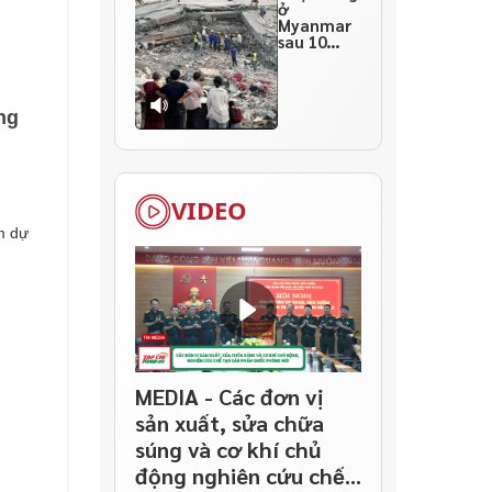
ở
Myanmar
sau 10
ngày
thảm họa
ng
VIDEO
m dự
MEDIA - Các đơn vị
sản xuất, sửa chữa
súng và cơ khí chủ
động nghiên cứu chế