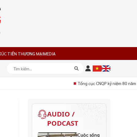
XÚC TIẾN THƯƠNG MẠI
MEDIA
■
Tổng cục CNQP kỷ niệm 80 năm ng
AUDIO /
PODCAST
Cuộc sống