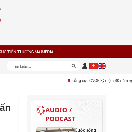
XÚC TIẾN THƯƠNG MẠI
MEDIA
■
Tổng cục CNQP kỷ niệm 80 năm ngà
 ấn
AUDIO /
PODCAST
Cuộc sống