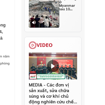
ở
Myanmar
sau 10
ngày
thảm họa
ong
4,
và
VIDEO
lãm năm
 phòng
MEDIA - Các đơn vị
sản xuất, sửa chữa
súng và cơ khí chủ
động nghiên cứu chế