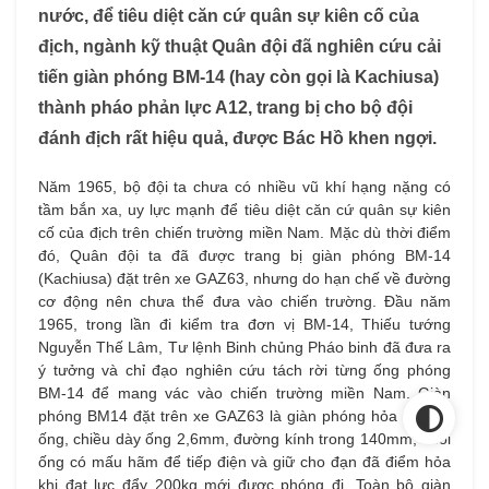
nước, để tiêu diệt căn cứ quân sự kiên cố của
địch, ngành kỹ thuật Quân đội đã nghiên cứu cải
tiến giàn phóng BM-14 (hay còn gọi là Kachiusa)
thành pháo phản lực A12, trang bị cho bộ đội
đánh địch rất hiệu quả, được Bác Hồ khen ngợi.
Năm 1965, bộ đội ta chưa có nhiều vũ khí hạng nặng có
tầm bắn xa, uy lực mạnh để tiêu diệt căn cứ quân sự kiên
cố của địch trên chiến trường miền Nam. Mặc dù thời điểm
đó, Quân đội ta đã được trang bị giàn phóng BM-14
(Kachiusa) đặt trên xe GAZ63, nhưng do hạn chế về đường
cơ động nên chưa thể đưa vào chiến trường. Đầu năm
1965, trong lần đi kiểm tra đơn vị BM-14, Thiếu tướng
Nguyễn Thế Lâm, Tư lệnh Binh chủng Pháo binh đã đưa ra
ý tưởng và chỉ đạo nghiên cứu tách rời từng ống phóng
BM-14 để mang vác vào chiến trường miền Nam. Giàn
phóng BM14 đặt trên xe GAZ63 là giàn phóng hỏa tiễn 17
ống, chiều dày ống 2,6mm, đường kính trong 140mm, đuôi
ống có mấu hãm để tiếp điện và giữ cho đạn đã điểm hỏa
khi đạt lực đẩy 200kg mới được phóng đi. Toàn bộ giàn