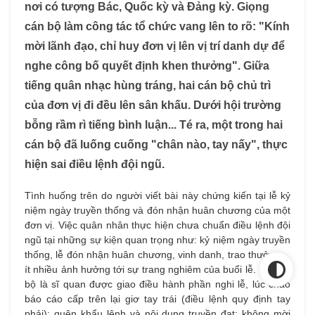
nơi có tượng Bác, Quốc kỳ và Đảng kỳ. Giọng
cán bộ làm công tác tổ chức vang lên to rõ: "Kính
mời lãnh đạo, chỉ huy đơn vị lên vị trí danh dự để
nghe công bố quyết định khen thưởng". Giữa
tiếng quân nhạc hùng tráng, hai cán bộ chủ trì
của đơn vị đi đều lên sân khấu. Dưới hội trường
bỗng rầm rì tiếng bình luận... Té ra, một trong hai
cán bộ đã luống cuống "chân nào, tay nấy", thực
hiện sai điều lệnh đội ngũ.
Tình huống trên do người viết bài này chứng kiến tại lễ kỷ
niệm ngày truyền thống và đón nhận huân chương của một
đơn vị. Việc quân nhân thực hiện chưa chuẩn điều lệnh đội
ngũ tại những sự kiện quan trọng như: kỷ niệm ngày truyền
thống, lễ đón nhận huân chương, vinh danh, trao thưởng…
ít nhiều ảnh hưởng tới sự trang nghiêm của buổi lễ. Có cán
bộ là sĩ quan được giao điều hành phần nghi lễ, lúc chào
báo cáo cấp trên lại giơ tay trái (điều lệnh quy định tay
phải); quên khẩu lệnh và nội dung truyền đạt; không mời