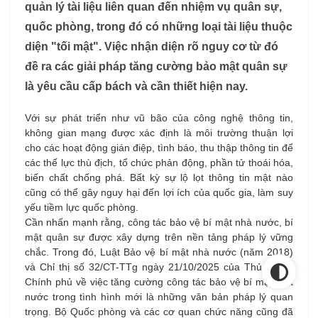
quản lý tài liệu liên quan đến nhiệm vụ quân sự,
quốc phòng, trong đó có những loại tài liệu thuộc
diện "tối mật". Việc nhận diện rõ nguy cơ từ đó
đề ra các giải pháp tăng cường bảo mật quân sự
là yêu cầu cấp bách và cần thiết hiện nay.
Với sự phát triển như vũ bão của công nghệ thông tin,
không gian mạng được xác định là môi trường thuận lợi
cho các hoạt động gián điệp, tình báo, thu thập thông tin để
các thế lực thù địch, tổ chức phản động, phần tử thoái hóa,
biến chất chống phá. Bất kỳ sự lộ lọt thông tin mật nào
cũng có thể gây nguy hại đến lợi ích của quốc gia, làm suy
yếu tiềm lực quốc phòng.
Cần nhấn mạnh rằng, công tác bảo vệ bí mật nhà nước, bí
mật quân sự được xây dựng trên nền tảng pháp lý vững
chắc. Trong đó, Luật Bảo vệ bí mật nhà nước (năm 2018)
và Chỉ thị số 32/CT-TTg ngày 21/10/2025 của Thủ tướng
Chính phủ về việc tăng cường công tác bảo vệ bí mật nhà
nước trong tình hình mới là những văn bản pháp lý quan
trọng. Bộ Quốc phòng và các cơ quan chức năng cũng đã